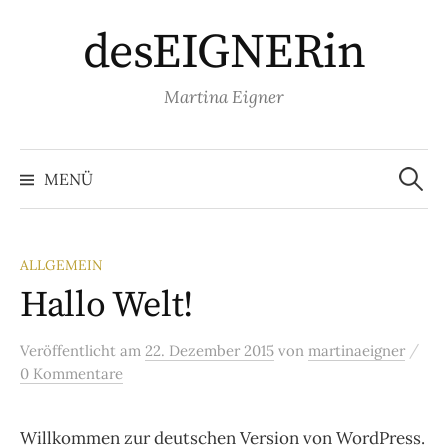
Springe
desEIGNERin
zum
Inhalt
Martina Eigner
Suche
nach:
MENÜ
ALLGEMEIN
Hallo Welt!
/
Veröffentlicht
am
22. Dezember 2015
von
martinaeigner
0 Kommentare
Willkommen zur deutschen Version von WordPress.